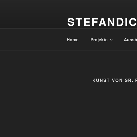
Zum
Inhalt
STEFANDI
springen
Raum für Fotografie
Home
Projekte
Ausst
KUNST VON SR. 